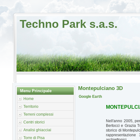
Techno Park s.a.s.
Montepulciano 3D
Menu Principale
Google Earth
Home
Territorio
MONTEPULCIA
Terreni complessi
Nell'anno 2005, per 
Centri storici
Bertocci e Grazia T
Analisi ghiacciai
storico di Montepulc
rappresentazione 3
Torre di Pisa
archiettonici.